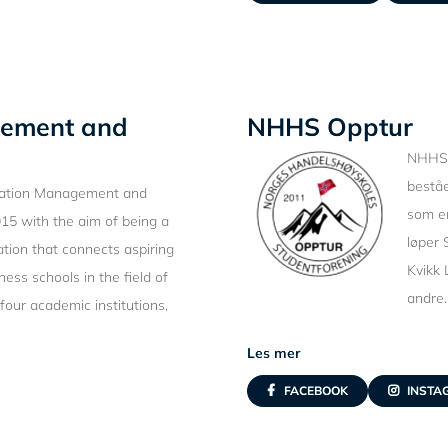
gement and
NHHS Opptur
NHHS
beståe
vation Management and
som en
015 with the aim of being a
løper 
tion that connects aspiring
Kvikk 
ness schools in the field of
andre.
four academic institutions,
Les mer
FACEBOOK
INSTA