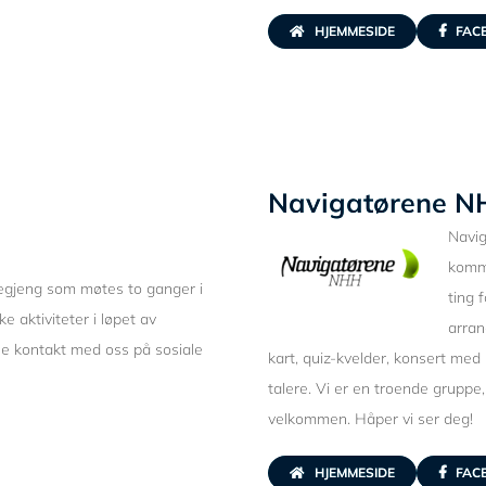
HJEMMESIDE
FAC
Navigatørene N
Navi
komme
ntegjeng som møtes to ganger i
ting 
e aktiviteter i løpet av
arran
rne kontakt med oss på sosiale
kart, quiz-kvelder, konsert m
talere. Vi er en troende grupp
velkommen. Håper vi ser deg!
HJEMMESIDE
FAC