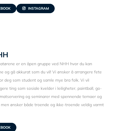
EBOOK
INSTAGRAM
HH
gatørene er en åpen gruppe ved NHH hvor du kan
 og gå akkurat som du vil! Vi ønsker å arrangere fete
for deg som student og samle mye bra folk. Vi vil
gere ting som sosiale kvelder i leiligheter, paintball, go-
ed matservering og seminarer med spennende temaer og
e, men ønsker både troende og ikke-troende veldig varmt
EBOOK