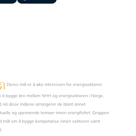
Deres mål er å øke interessen for energisektoren
 å bygge bro mellom NHH og energisektoren i Norge,
 å nå disse målene arrangerer de blant annet
ktuelle og spennende temaer innen energifeltet. Gruppen
ed mål om å bygge kompetanse innen sektoren samt
t.