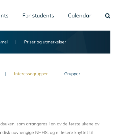
nts
For students
Calendar
mmel
Priser og utmerkelser
Interessegrupper
Grupper
ndsuken, som arrangeres i en av de første ukene av
idisk uavhengige NHHS, og er løsere knyttet til