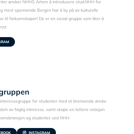
ter ønsker NHHS Artem å introdusere stud.NHH for
og mest spennende Bergen har å by på av kulturelle
v til forkunnskaper! De er en sosial gruppe som liker å
nst.
GRAM
gruppen
nteressegruppe for studenter med et brennende ønske
m av faglig interesse, samt skape en tettere relasjon
ndomsbransjen og studenter ved NHH.
EBOOK
INSTAGRAM