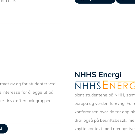
for case.
NHHS Energi
rmet av og for studenter ved
 interesse for å legge ut på
blant studentene på NHH, samt
 er drivkraften bak gruppen.
europa og verden forøvrig. For
konferanser, hvor de tar opp a
drar også på bedriftsbesøk, m
knytte kontakt med næringslive
M