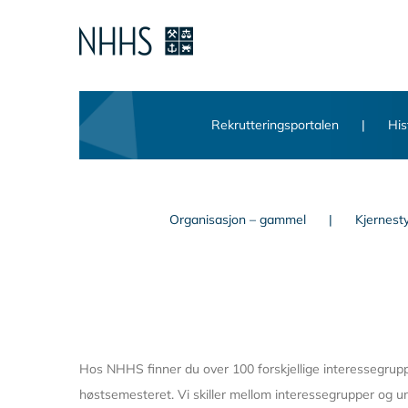
Skip
to
content
Rekrutteringsportalen
His
Organisasjon – gammel
Kjernest
Hos NHHS finner du over 100 forskjellige interessegrupp
høstsemesteret. Vi skiller mellom interessegrupper og u