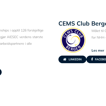
CEMS Club Berg
n
ships i opptil 126 forskjellige
Målet ti
gjør AIESEC verdens største
for NHH-
rbeidspartnere i alle
Les mer
LINKEDIN
FACEB