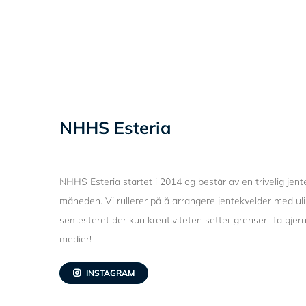
NHHS Esteria
NHHS Esteria startet i 2014 og består av en trivelig je
måneden. Vi rullerer på å arrangere jentekvelder med ulik
semesteret der kun kreativiteten setter grenser. Ta gje
medier!
INSTAGRAM