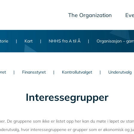
The Organization
Eve
torie
Kart
NHHS fra A til Å
Organisasjon – ga
yret
Finansstyret
Kontrollutvalget
Underutvalg
Interessegrupper
er. De gruppene som ikke er listet opp her kan du møte i løpet av sta
nderutvalg, hvor interessegruppene er grupper som er økonomisk og jur