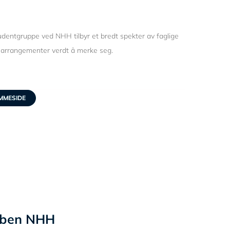
dentgruppe ved NHH tilbyr et bredt spekter av faglige
e arrangementer verdt å merke seg.
MMESIDE
ubben NHH