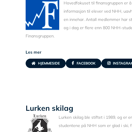
Hovedfokuset til finansgruppen er å 
informasjon til elever ved NHH, uav
en innehar. Antall medlemmer har st
og i dag er flere enn 800 NHH-stu
Finansgruppen.
Les mer
HJEMMESIDE
FACEBOOK
INSTAGRA
Lurken skilag
L
urken skilag ble stiftet i 1989, og er 
studentene på NHH som er glad i ski, fr