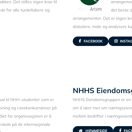
kken. Det stilles ingen krav til
arrangemen
ede for alle turdeltakere og
det beste 
arrangementer. Det er ingen kra
diskutere, male og analysere ku
FACEBOOK
INSTA
NHHS Eiendoms
bud til NHH-studenter som er
NHHS Eiendomsgruppen er en i
løsning og casekonkurranser på
om å lære mer om næringseiendo
ålet for organisasjonen er å
mellom bedrifter i næringseie
eskole på de internasjonale
HJEMMESIDE
FAC