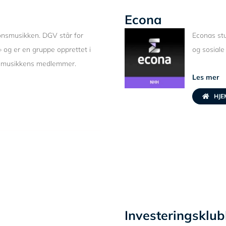
Econa
jonsmusikken. DGV står for
Econas stu
og er en gruppe opprettet i
og sosial
nsmusikkens medlemmer.
Les mer
HJE
Investeringskl