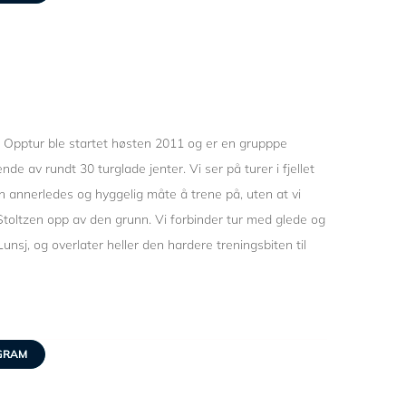
 O
pptur ble startet høsten 2011 og er en grupppe
nde av rundt 30 turglade jenter. Vi ser på turer i fjellet
 annerledes og hyggelig måte å trene på, uten at vi
Stoltzen opp av den grunn. Vi forbinder tur med glede og
Lunsj, og overlater heller den hardere treningsbiten til
GRAM