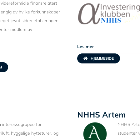
videreformidle finansrelatert
hengig av hvilke forkunnskaper
eget jevnt siden etableringen,
denter medlem av
Les mer
HJEMMESIDE
M
NHHS Artem
en interessegruppe for
NHHS Artem
iluft, hyggelige hytteturer, og
studenter 