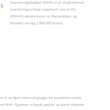
Investeringsklubben NHHS er et studentdrevet
investeringsselskap organisert som et AS.
IKNHHS administreres av Børsklubben, og
forvalter om lag 1 800 000 kroner.
 er en åpen int
eressegruppe for kunstinteresserte
ved NHH. Gjennom et bredt spekter av kunst-relaterte