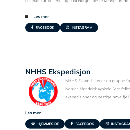
casekonkurransene, og å bli Norges beste læringsarena 
Les mer
FACEBOOK
INSTAGRAM
NHHS Ekspedisjon
NHHS Ekspedisjon er en gruppe fo
Norges Handelshøyskole. Vår felles
ekspedisjoner og bestige høye fjell
Les mer
HJEMMESIDE
FACEBOOK
INSTAGRA