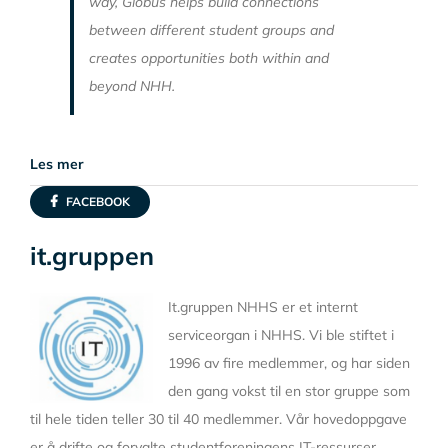
way, Globus helps build connections
between different student groups and
creates opportunities both within and
beyond NHH.
Les mer
FACEBOOK
it.gruppen
It.gruppen NHHS er et internt
serviceorgan i NHHS. Vi ble stiftet i
1996 av fire medlemmer, og har siden
den gang vokst til en stor gruppe som
til hele tiden teller 30 til 40 medlemmer. Vår hovedoppgave
er å drifte og forvalte studentforeningens IT-ressurser