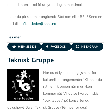
at studentene skal få utnyttet dagen maksimalt.
Lurer du på noe mer angående Stafkom eller BBL? Send en
mail til
stafkom.leder@nhhs.no
Les mer
HJEMMESIDE
FACEBOOK
INSTAGRAM
Teknisk Gruppe
Har du et lysende engajsment for
kulturelle arrangementer? Kjenner du
rytmen i kroppen når musikken
kommer på? Vil du se hva som skjer
”bak teppet” på konserter og
aulashow? Da er Teknisk Gruppe (TG) noe for deg!