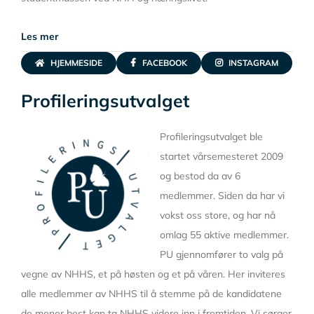
Les mer
HJEMMESIDE
FACEBOOK
INSTAGRAM
Profileringsutvalget
Profileringsutvalget ble
startet vårsemesteret 2009
og bestod da av 6
medlemmer. Siden da har vi
vokst oss store, og har nå
omlag 55 aktive medlemmer.
PU gjennomfører to valg på
vegne av NHHS, et på høsten og et på våren. Her inviteres
alle medlemmer av NHHS til å stemme på de kandidatene
de mener best kan ta NHHS videre inn i fremtiden. Vi sørger