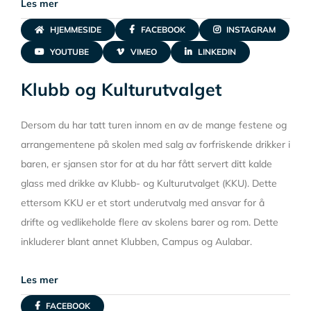
Les mer
HJEMMESIDE
FACEBOOK
INSTAGRAM
YOUTUBE
VIMEO
LINKEDIN
Klubb og Kulturutvalget
Dersom du har tatt turen innom en av de mange festene og
arrangementene på skolen med salg av forfriskende drikker i
baren, er sjansen stor for at du har fått servert ditt kalde
glass med drikke av Klubb- og Kulturutvalget (KKU). Dette
ettersom KKU er et stort underutvalg med ansvar for å
drifte og vedlikeholde flere av skolens barer og rom. Dette
inkluderer blant annet Klubben, Campus og Aulabar.
Les mer
FACEBOOK