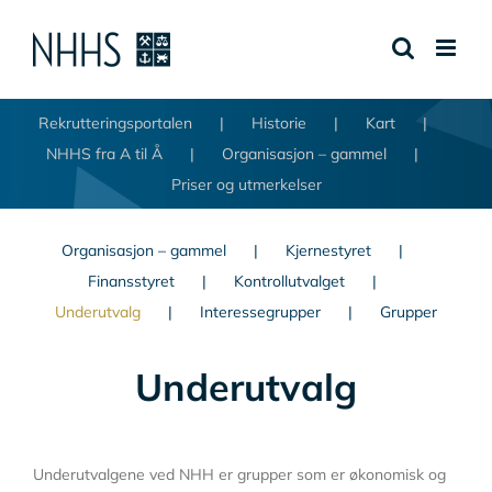
Skip
to
content
Rekrutteringsportalen
Historie
Kart
NHHS fra A til Å
Organisasjon – gammel
Priser og utmerkelser
Organisasjon – gammel
Kjernestyret
Finansstyret
Kontrollutvalget
Underutvalg
Interessegrupper
Grupper
Underutvalg
Underutvalgene ved NHH er grupper som er økonomisk og