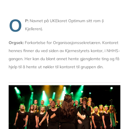
O
P:
Navnet på UKEkoret Optimum sitt rom (i
Kjelleren).
Orgsek:
Forkortelse for Organisasjonssekretæren. Kontoret
hennes finner du ved siden av Kjernestyrets kontor, i NHHS-
gangen. Her kan du blant annet hente gjenglemte ting og få
hjelp til å hente ut nøkler til kontoret til gruppen din.