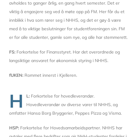
avholdes to ganger årlig, en gang hvert semester. Det er
viktig å engasjere seg ved å møte opp på FM. Her får du et
innblikk i hva som rører seg i NHHS, og det er gøy å være
med å ta viktige beslutninger for studentforeningen sin. FM
er for alle studenter, gamle som nye, og alle har stemmerett.
FS:
Forkortelse for Finansstyret. Har det overordnede og
langsiktige ansvaret for økonomisk styring i NHHS.
fUKEN:
Rommet innerst i Kjelleren.
H
L:
Forkortelse for hovedleverandør.
Hovedleverandør av diverse varer til NHHS, og
omfatter Hansa Borg Bryggerier, Peppes Pizza og Visma.
HSP:
Forkortelse for Hovedsamarbeidspartner. NHHS har
avtaler med flere bedrifter som gir NHH-studenter fordeler i