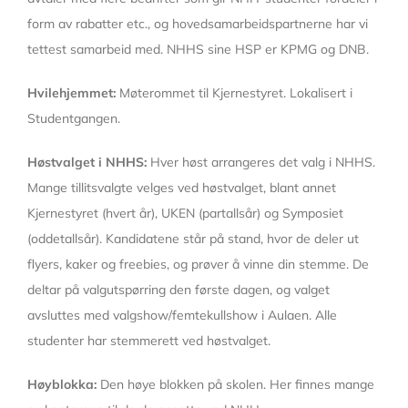
form av rabatter etc., og hovedsamarbeidspartnerne har vi
tettest samarbeid med. NHHS sine HSP er KPMG og DNB.
Hvilehjemmet:
Møterommet til Kjernestyret. Lokalisert i
Studentgangen.
Høstvalget i NHHS:
Hver høst arrangeres det valg i NHHS.
Mange tillitsvalgte velges ved høstvalget, blant annet
Kjernestyret (hvert år), UKEN (partallsår) og Symposiet
(oddetallsår). Kandidatene står på stand, hvor de deler ut
flyers, kaker og freebies, og prøver å vinne din stemme. De
deltar på valgutspørring den første dagen, og valget
avsluttes med valgshow/femtekullshow i Aulaen. Alle
studenter har stemmerett ved høstvalget.
Høyblokka:
Den høye blokken på skolen. Her finnes mange